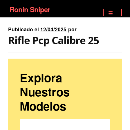
Ronin Sniper
Ir
Ir
a
al
TIENDA
la
contenido
Publicado el
12/04/2025
por
EQUIPAMIENTO ÉLITE
navegación
Rifle Pcp Calibre 25
PISTOLAS
RIFLES DEPORTIVOS
Explora
SATELITALES
Nuestros
Modelos