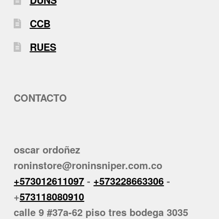
CCB
RUES
CONTACTO
oscar ordoñez
roninstore@roninsniper.com.co
+573012611097
-
+573228663306
-
+
573118080910
calle 9 #37a-62 piso tres bodega 3035