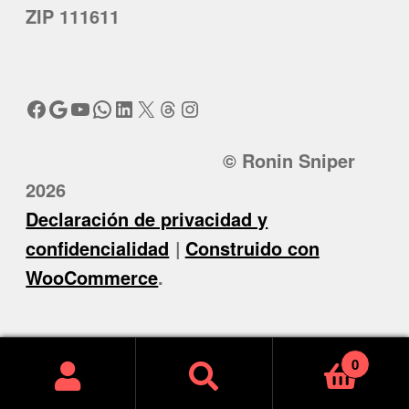
ZIP 111611
Facebook
Google
YouTube
WhatsApp
LinkedIn
X
Threads
Instagram
© Ronin Sniper
2026
Declaración de privacidad y
confidencialidad
Construido con
WooCommerce
.
0
Buscar
Buscar