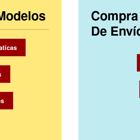
 Modelos
Compra 
De Enví
aticas
s
os