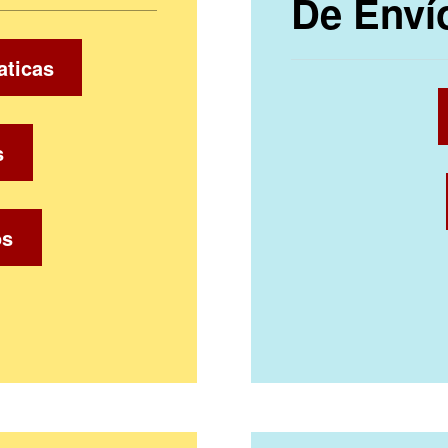
De Enví
aticas
s
os