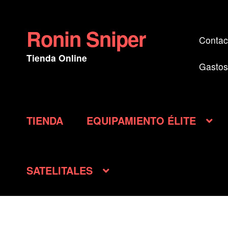
Ronin Sniper
Ir
Ir
Contac
a
al
Tienda Online
la
contenido
Gastos
navegación
TIENDA
EQUIPAMIENTO ÉLITE
SATELITALES