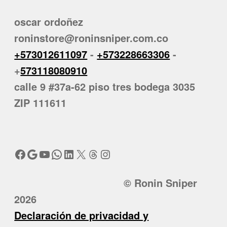
oscar ordoñez
roninstore@roninsniper.com.co
+573012611097
-
+573228663306
-
+
573118080910
calle 9 #37a-62 piso tres bodega 3035
ZIP 111611
Facebook
Google
YouTube
WhatsApp
LinkedIn
X
Threads
Instagram
© Ronin Sniper
2026
Declaración de privacidad y