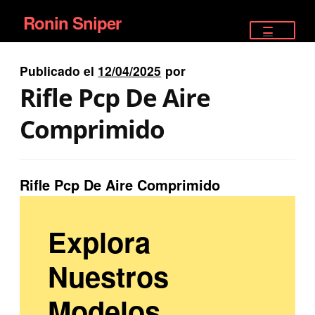
Ronin Sniper
Ir
Ir
a
al
TIENDA
la
contenido
Publicado el
12/04/2025
por
EQUIPAMIENTO ÉLITE
navegación
Rifle Pcp De Aire
PISTOLAS
Comprimido
RIFLES DEPORTIVOS
Rifle Pcp De Aire Comprimido
SATELITALES
Explora
Nuestros
Modelos