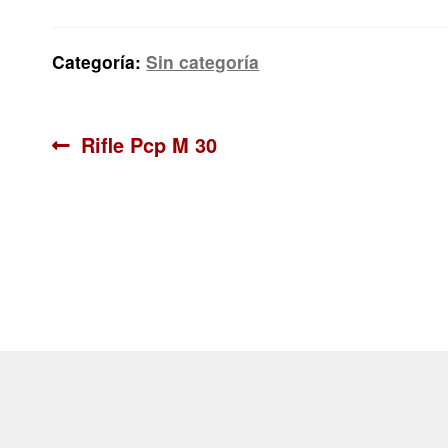
Categoría:
Sin categoría
Navegación
Anterior:
Rifle Pcp M 30
de
entradas