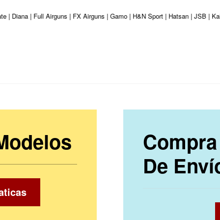
e | Diana | Full Airguns | FX Airguns | Gamo | H&N Sport | Hatsan | JSB | K
 Modelos
Compra 
De Enví
aticas