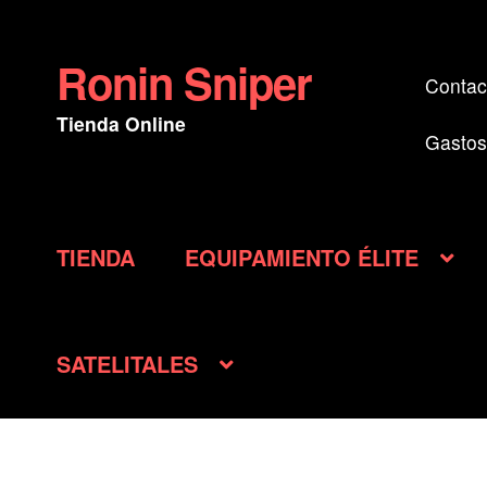
Ronin Sniper
Ir
Ir
Contac
a
al
Tienda Online
la
contenido
Gastos
navegación
TIENDA
EQUIPAMIENTO ÉLITE
SATELITALES