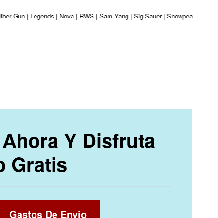
aliber Gun | Legends | Nova | RWS | Sam Yang | Sig Sauer | Snowpeak | Umarex
Ahora Y Disfruta
o Gratis
Gastos De Envio