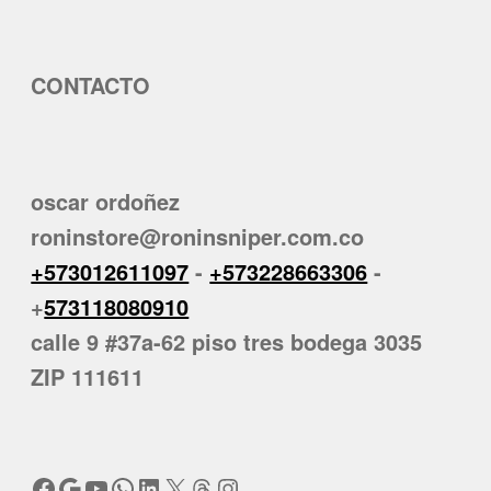
CONTACTO
oscar ordoñez
roninstore@roninsniper.com.co
+573012611097
-
+573228663306
-
+
573118080910
calle 9 #37a-62 piso tres bodega 3035
ZIP 111611
Facebook
Google
YouTube
WhatsApp
LinkedIn
X
Threads
Instagram