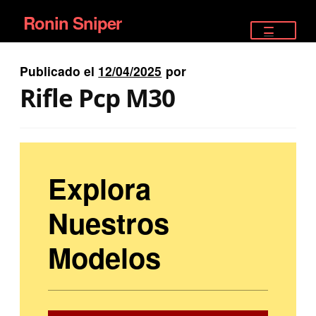
Ronin Sniper
Ir
Ir
a
al
TIENDA
la
contenido
Publicado el
12/04/2025
por
EQUIPAMIENTO ÉLITE
navegación
Rifle Pcp M30
PISTOLAS
RIFLES DEPORTIVOS
Explora
SATELITALES
Nuestros
Modelos