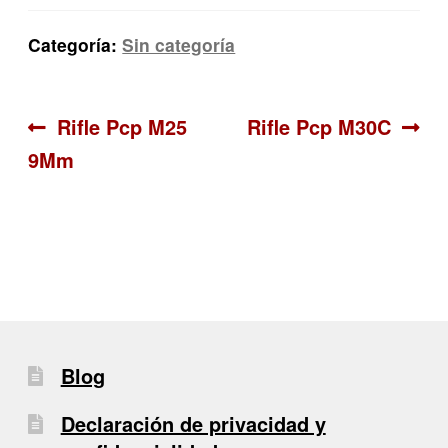
Categoría:
Sin categoría
Navegación
Anterior:
Siguiente:
Rifle Pcp M25
Rifle Pcp M30C
9Mm
de
entradas
Blog
Declaración de privacidad y