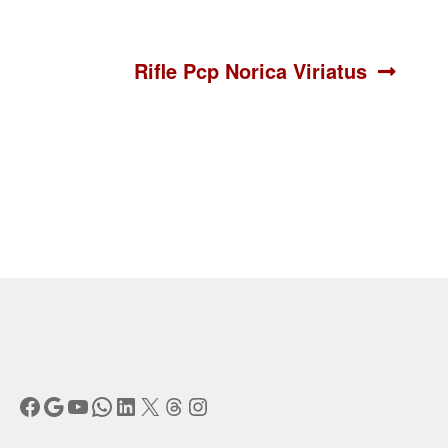
Siguiente:
Rifle Pcp Norica Viriatus
Facebook
Google
YouTube
WhatsApp
LinkedIn
X
Threads
Instagram