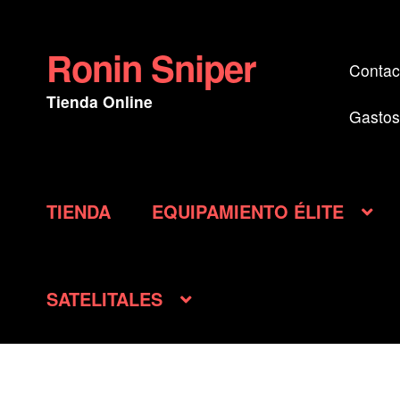
Ronin Sniper
Ir
Ir
Contac
a
al
Tienda Online
la
contenido
Gastos
navegación
TIENDA
EQUIPAMIENTO ÉLITE
SATELITALES