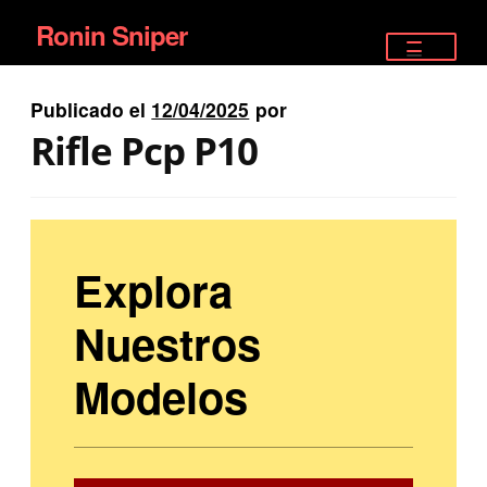
Ronin Sniper
Ir
Ir
a
al
TIENDA
la
contenido
Publicado el
12/04/2025
por
EQUIPAMIENTO ÉLITE
navegación
Rifle Pcp P10
PISTOLAS
RIFLES DEPORTIVOS
Explora
SATELITALES
Nuestros
Modelos