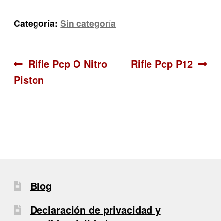
Categoría:
Sin categoría
Navegación
Anterior:
Siguiente:
Rifle Pcp O Nitro
Rifle Pcp P12
Piston
de
entradas
Blog
Declaración de privacidad y