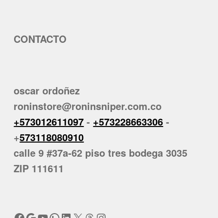
CONTACTO
oscar ordoñez
roninstore@roninsniper.com.co
+573012611097
-
+573228663306
-
+
573118080910
calle 9 #37a-62 piso tres bodega 3035
ZIP 111611
Facebook
Google
YouTube
WhatsApp
LinkedIn
X
Threads
Instagram