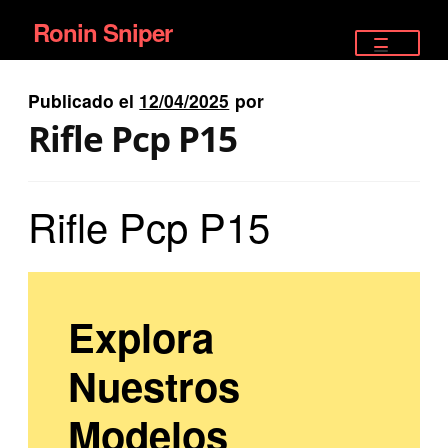
Ronin Sniper
Ir
Ir
a
al
TIENDA
la
contenido
Publicado el
12/04/2025
por
EQUIPAMIENTO ÉLITE
navegación
Rifle Pcp P15
PISTOLAS
Rifle Pcp P15
RIFLES DEPORTIVOS
SATELITALES
Explora
Nuestros
Modelos