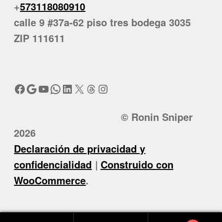
+
573118080910
calle 9 #37a-62 piso tres bodega 3035
ZIP 111611
Facebook
Google
YouTube
WhatsApp
LinkedIn
X
Threads
Instagram
© Ronin Sniper
2026
Declaración de privacidad y
confidencialidad
Construido con
WooCommerce
.