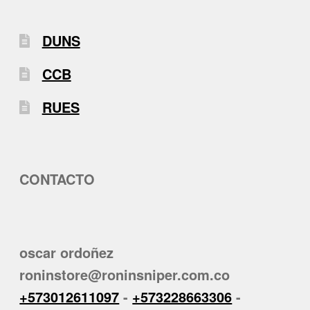
DUNS
CCB
RUES
CONTACTO
oscar ordoñez
roninstore@roninsniper.com.co
+573012611097
-
+573228663306
-