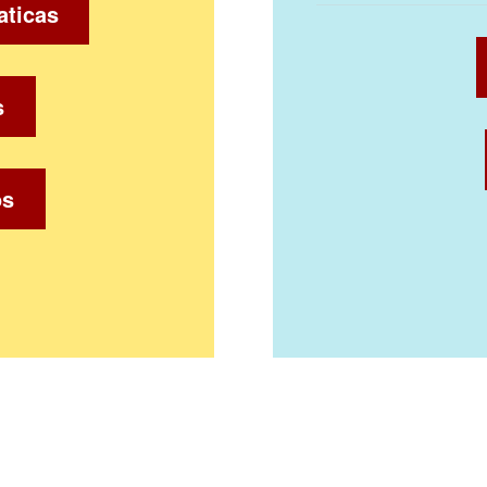
aticas
s
os