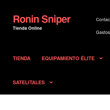
Ronin Sniper
Ir
Ir
Contac
a
al
Tienda Online
la
contenido
Gastos
navegación
TIENDA
EQUIPAMIENTO ÉLITE
SATELITALES