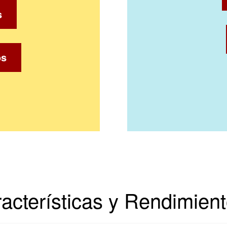
s
os
acterísticas y Rendimien