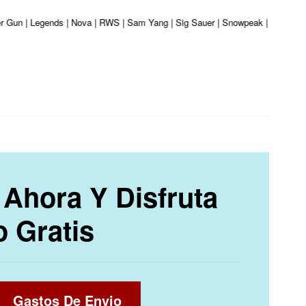
er Gun | Legends | Nova | RWS | Sam Yang | Sig Sauer | Snowpeak | Umarex | V
Ahora Y Disfruta
o Gratis
Gastos De Envio