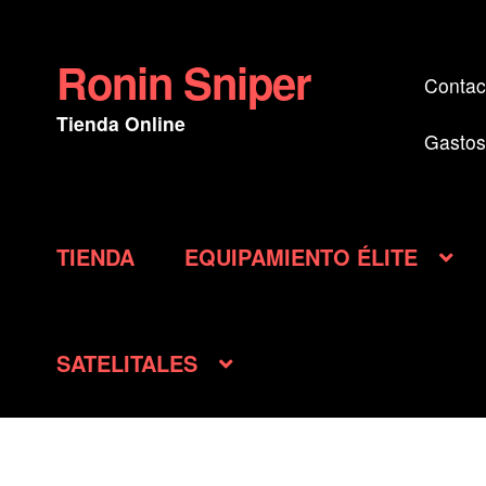
Ronin Sniper
Ir
Ir
Contac
a
al
Tienda Online
la
contenido
Gastos
navegación
TIENDA
EQUIPAMIENTO ÉLITE
SATELITALES