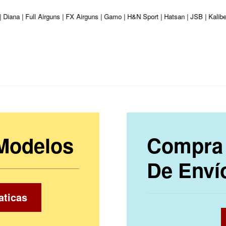
 Diana | Full Airguns | FX Airguns | Gamo | H&N Sport | Hatsan | JSB | Kalib
 Modelos
Compra 
De Enví
aticas