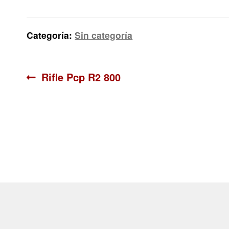
Categoría:
Sin categoría
Navegación
Anterior:
Rifle Pcp R2 800
de
entradas