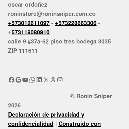
oscar ordoñez
roninstore@roninsniper.com.co
+573012611097
-
+573228663306
-
+
573118080910
calle 9 #37a-62 piso tres bodega 3035
ZIP 111611
Facebook
Google
YouTube
WhatsApp
LinkedIn
X
Threads
Instagram
© Ronin Sniper
2026
Declaración de privacidad y
confidencialidad
Construido con