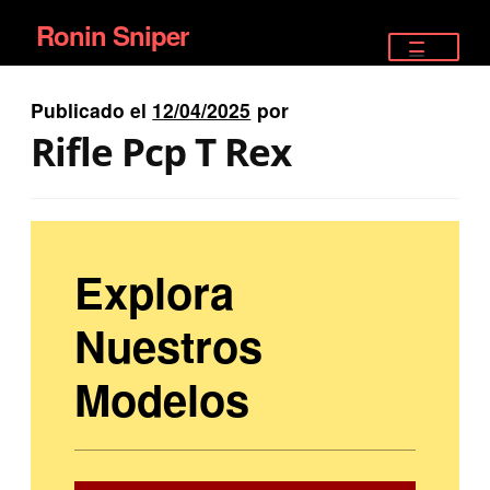
Ronin Sniper
Ir
Ir
a
al
TIENDA
la
contenido
Publicado el
12/04/2025
por
EQUIPAMIENTO ÉLITE
navegación
Rifle Pcp T Rex
PISTOLAS
RIFLES DEPORTIVOS
Explora
SATELITALES
Nuestros
Modelos