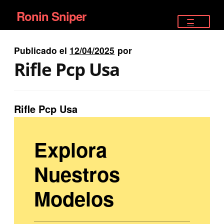
Ronin Sniper
Ir
Ir
a
al
TIENDA
la
contenido
Publicado el
12/04/2025
por
EQUIPAMIENTO ÉLITE
navegación
Rifle Pcp Usa
PISTOLAS
RIFLES DEPORTIVOS
Rifle Pcp Usa
SATELITALES
Explora
Nuestros
Modelos