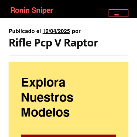
Ronin Sniper
Ir
Ir
a
al
TIENDA
la
contenido
Publicado el
12/04/2025
por
EQUIPAMIENTO ÉLITE
navegación
Rifle Pcp V Raptor
PISTOLAS
RIFLES DEPORTIVOS
Explora
SATELITALES
Nuestros
Modelos