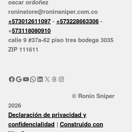
oscar ordoñez
roninstore@roninsniper.com.co
+573012611097
-
+573228663306
-
+
573118080910
calle 9 #37a-62 piso tres bodega 3035
ZIP 111611
Facebook
Google
YouTube
WhatsApp
LinkedIn
X
Threads
Instagram
© Ronin Sniper
2026
Declaración de privacidad y
confidencialidad
Construido con