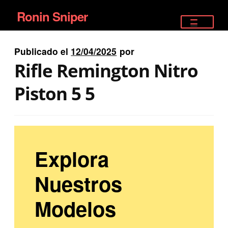
Ronin Sniper
Ir
Ir
a
al
TIENDA
la
contenido
Publicado el
12/04/2025
por
EQUIPAMIENTO ÉLITE
navegación
Rifle Remington Nitro
PISTOLAS
Piston 5 5
RIFLES DEPORTIVOS
SATELITALES
Explora
Nuestros
Modelos