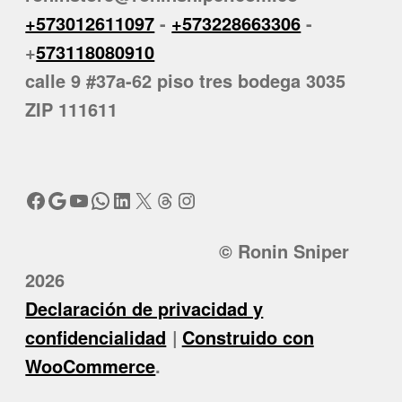
+573012611097
-
+573228663306
-
+
573118080910
calle 9 #37a-62 piso tres bodega 3035
ZIP 111611
Facebook
Google
YouTube
WhatsApp
LinkedIn
X
Threads
Instagram
© Ronin Sniper
2026
Declaración de privacidad y
confidencialidad
Construido con
WooCommerce
.