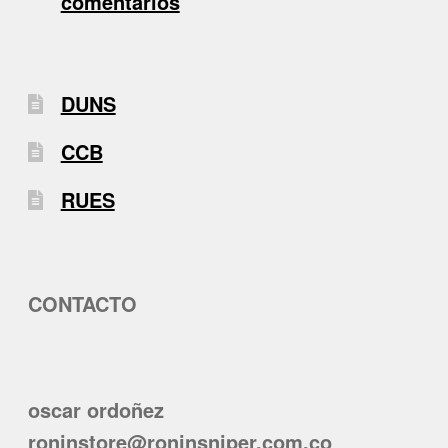
comentarios
DUNS
CCB
RUES
CONTACTO
oscar ordoñez
roninstore@roninsniper.com.co