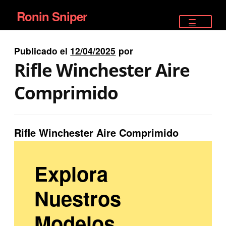
Ronin Sniper
Ir
Ir
a
al
TIENDA
la
contenido
Publicado el
12/04/2025
por
EQUIPAMIENTO ÉLITE
navegación
Rifle Winchester Aire
PISTOLAS
Comprimido
RIFLES DEPORTIVOS
Rifle Winchester Aire Comprimido
SATELITALES
Explora
Nuestros
Modelos