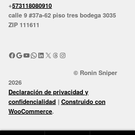
+
573118080910
calle 9 #37a-62 piso tres bodega 3035
ZIP 111611
Facebook
Google
YouTube
WhatsApp
LinkedIn
X
Threads
Instagram
© Ronin Sniper
2026
Declaración de privacidad y
confidencialidad
Construido con
WooCommerce
.