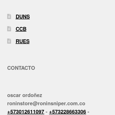
DUNS
CCB
RUES
CONTACTO
oscar ordoñez
roninstore@roninsniper.com.co
+573012611097
-
+573228663306
-