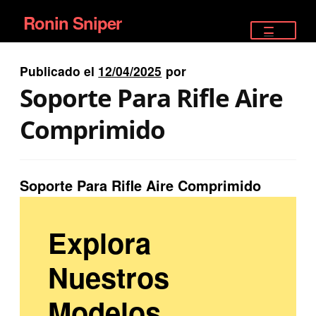
Ronin Sniper
Ir
Ir
a
al
TIENDA
la
contenido
Publicado el
12/04/2025
por
EQUIPAMIENTO ÉLITE
navegación
Soporte Para Rifle Aire
PISTOLAS
Comprimido
RIFLES DEPORTIVOS
Soporte Para Rifle Aire Comprimido
SATELITALES
Explora
Nuestros
Modelos