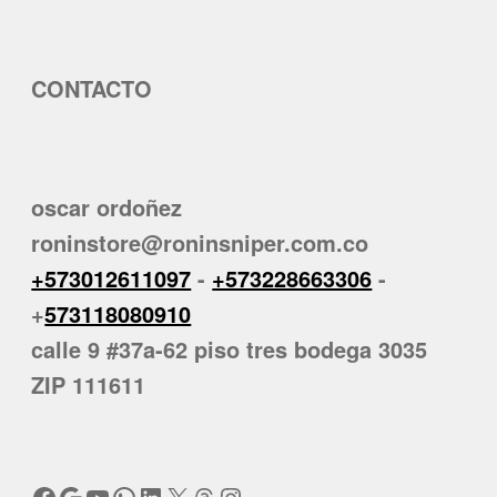
CONTACTO
oscar ordoñez
roninstore@roninsniper.com.co
+573012611097
-
+573228663306
-
+
573118080910
calle 9 #37a-62 piso tres bodega 3035
ZIP 111611
Facebook
Google
YouTube
WhatsApp
LinkedIn
X
Threads
Instagram