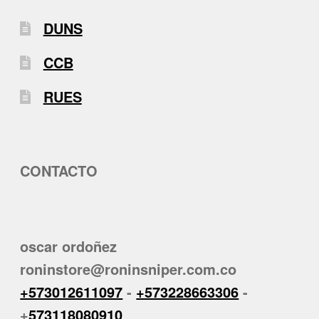
DUNS
CCB
RUES
CONTACTO
oscar ordoñez
roninstore@roninsniper.com.co
+573012611097
-
+573228663306
-
+
573118080910