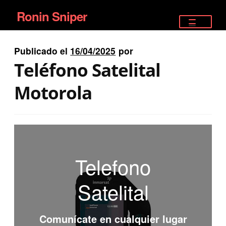
Ronin Sniper
Ir
Ir
a
al
TIENDA
la
contenido
Publicado el
16/04/2025
por
EQUIPAMIENTO ÉLITE
navegación
Teléfono Satelital
PISTOLAS
Motorola
RIFLES DEPORTIVOS
SATELITALES
Telefono
Satelital
Comunícate en cualquier lugar