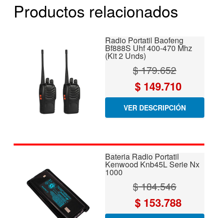
Productos relacionados
Radio Portatil Baofeng
Bf888S Uhf 400-470 Mhz
(Kit 2 Unds)
$
179.652
El
El
$
149.710
precio
precio
VER DESCRIPCIÓN
original
actual
era:
es:
$ 179.652.
$ 149.71
Bateria Radio Portatil
Kenwood Knb45L Serie Nx
1000
$
184.546
El
El
$
153.788
precio
precio