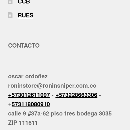
CCB
RUES
CONTACTO
oscar ordoñez
roninstore@roninsniper.com.co
+573012611097
-
+573228663306
-
+
573118080910
calle 9 #37a-62 piso tres bodega 3035
ZIP 111611