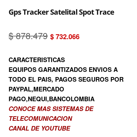
Gps Tracker Satelital Spot Trace
El
El
$
878.479
$
732.066
precio
precio
CARACTERISTICAS
original
actual
EQUIPOS GARANTIZADOS ENVIOS A
era:
es:
TODO EL PAIS, PAGOS SEGUROS POR
$ 878.479.
$ 732.066.
PAYPAL,MERCADO
PAGO,NEQUI,BANCOLOMBIA
CONOCE MAS SISTEMAS DE
TELECOMUNICACION
CANAL DE YOUTUBE