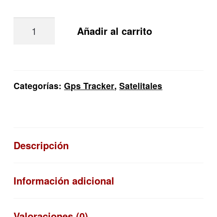
Gps
Añadir al carrito
Tracker
Satelital
Spot
Trace
Categorías:
Gps Tracker
,
Satelitales
cantidad
Descripción
Información adicional
Valoraciones (0)