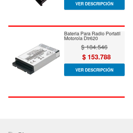
VER DESCRIPCIÓN
original
actual
era:
es:
$ 184.546.
$ 153.78
Bateria Para Radio Portatil
Motorola Dtr620
$
184.546
El
El
$
153.788
precio
precio
VER DESCRIPCIÓN
original
actual
era:
es:
$ 184.546.
$ 153.78