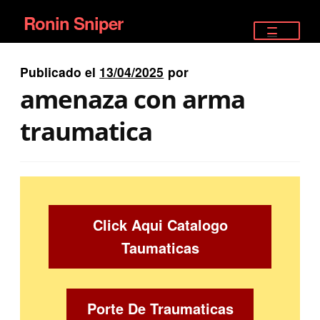
Ronin Sniper
Ir
Ir
a
al
TIENDA
la
contenido
Publicado el
13/04/2025
por
EQUIPAMIENTO ÉLITE
navegación
amenaza con arma
PISTOLAS
traumatica
RIFLES DEPORTIVOS
SATELITALES
Click Aqui Catalogo
Taumaticas
Porte De Traumaticas