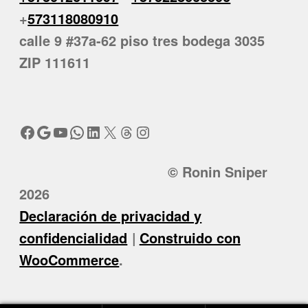
+
573118080910
calle 9 #37a-62 piso tres bodega 3035
ZIP 111611
Facebook
Google
YouTube
WhatsApp
LinkedIn
X
Threads
Instagram
© Ronin Sniper
2026
Declaración de privacidad y
confidencialidad
Construido con
WooCommerce
.