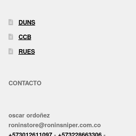
DUNS
CCB
RUES
CONTACTO
oscar ordoñez
roninstore@roninsniper.com.co
+573012611097
-
+573228663306
-