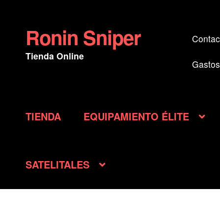
Ronin Sniper
Ir
Ir
Contac
a
al
Tienda Online
la
contenido
Gastos
navegación
TIENDA
EQUIPAMIENTO ÉLITE
SATELITALES