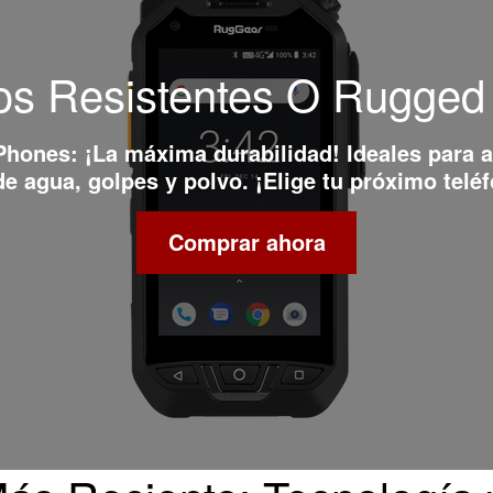
os Resistentes O Rugge
 Phones
: ¡La máxima durabilidad! Ideales para 
e agua, golpes y polvo. ¡Elige tu próximo teléf
Comprar ahora