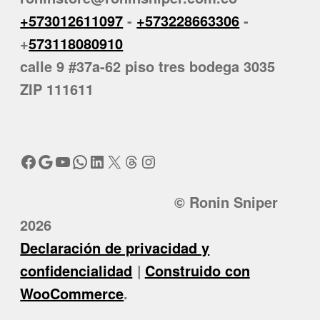
+573012611097
-
+573228663306
-
+
573118080910
calle 9 #37a-62 piso tres bodega 3035
ZIP 111611
Facebook
Google
YouTube
WhatsApp
LinkedIn
X
Threads
Instagram
© Ronin Sniper
2026
Declaración de privacidad y
confidencialidad
Construido con
WooCommerce
.