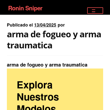
Ronin Sniper
Ir
Ir
a
al
TIENDA
la
contenido
Publicado el
13/04/2025
por
EQUIPAMIENTO ÉLITE
navegación
arma de fogueo y arma
PISTOLAS
traumatica
RIFLES DEPORTIVOS
arma de fogueo y arma traumatica
SATELITALES
Explora
Nuestros
Modelos