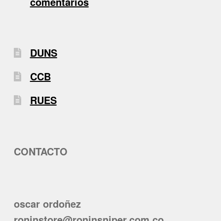
comentarios
DUNS
CCB
RUES
CONTACTO
oscar ordoñez
roninstore@roninsniper.com.co