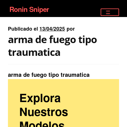
Ronin Sniper
Ir
Ir
a
al
TIENDA
la
contenido
Publicado el
13/04/2025
por
EQUIPAMIENTO ÉLITE
navegación
arma de fuego tipo
PISTOLAS
traumatica
RIFLES DEPORTIVOS
arma de fuego tipo traumatica
SATELITALES
Explora
Nuestros
Modelos