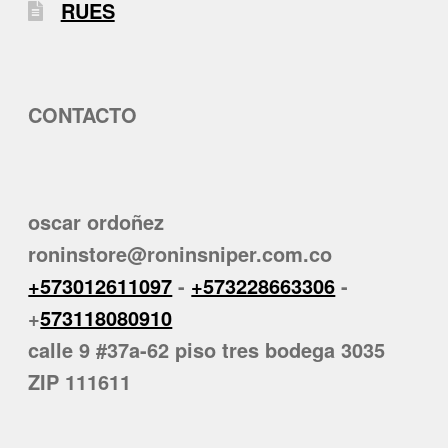
RUES
CONTACTO
oscar ordoñez
roninstore@roninsniper.com.co
+573012611097
-
+573228663306
-
+
573118080910
calle 9 #37a-62 piso tres bodega 3035
ZIP 111611