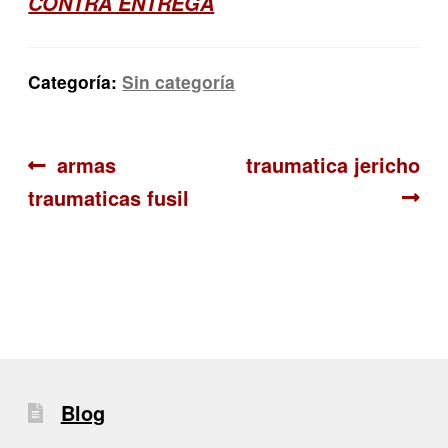
CONTRA ENTREGA
Categoría:
Sin categoría
Navegación
Anterior:
Siguiente:
armas
traumatica jericho
traumaticas fusil
de
entradas
Blog