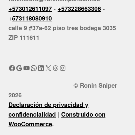
+573012611097
-
+573228663306
-
+
573118080910
calle 9 #37a-62 piso tres bodega 3035
ZIP 111611
Facebook
Google
YouTube
WhatsApp
LinkedIn
X
Threads
Instagram
© Ronin Sniper
2026
Declaración de privacidad y
confidencialidad
Construido con
WooCommerce
.