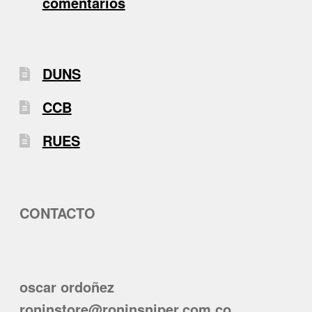
comentarios
DUNS
CCB
RUES
CONTACTO
oscar ordoñez
roninstore@roninsniper.com.co