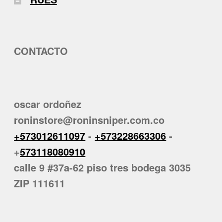
CONTACTO
oscar ordoñez
roninstore@roninsniper.com.co
+573012611097
-
+573228663306
-
+
573118080910
calle 9 #37a-62 piso tres bodega 3035
ZIP 111611