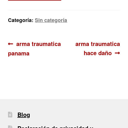
Categoría:
Sin categoría
Navegación
Anterior:
Siguiente:
arma traumatica
arma traumatica
hace daño
panama
de
entradas
Blog