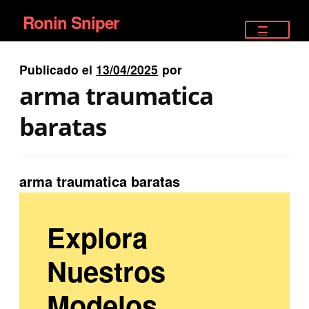
Ronin Sniper
Ir
Ir
a
al
TIENDA
la
contenido
Publicado el
13/04/2025
por
EQUIPAMIENTO ÉLITE
navegación
arma traumatica
PISTOLAS
baratas
RIFLES DEPORTIVOS
arma traumatica baratas
SATELITALES
Explora
Nuestros
Modelos