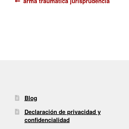
Navegación
Anterior:
arma traumatica jurisprudencia
de
entradas
Blog
Declaración de privacidad y
confidencialidad