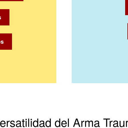
s
os
ersatilidad del Arma Trau