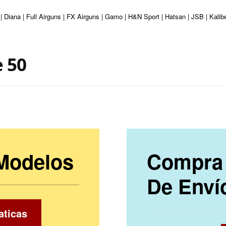
| Diana | Full Airguns | FX Airguns | Gamo | H&N Sport | Hatsan | JSB | Kali
e 50
 Modelos
Compra 
De Enví
aticas