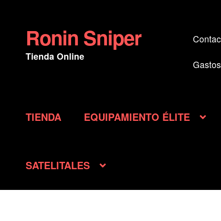
Ronin Sniper
Ir
Ir
Contac
a
al
Tienda Online
la
contenido
Gastos
navegación
TIENDA
EQUIPAMIENTO ÉLITE
SATELITALES