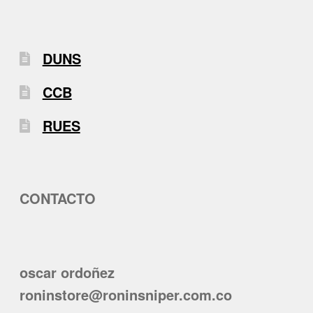
DUNS
CCB
RUES
CONTACTO
oscar ordoñez
roninstore@roninsniper.com.co