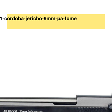
211-cordoba-jericho-9mm-pa-fume