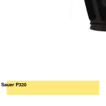
g Sauer P320