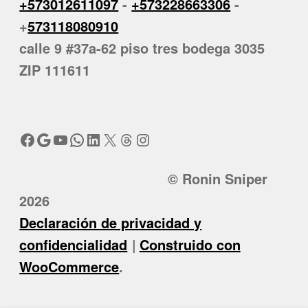
+573012611097
-
+573228663306
-
+
573118080910
calle 9 #37a-62 piso tres bodega 3035
ZIP 111611
Facebook
Google
YouTube
WhatsApp
LinkedIn
X
Threads
Instagram
© Ronin Sniper
2026
Declaración de privacidad y
confidencialidad
Construido con
WooCommerce
.