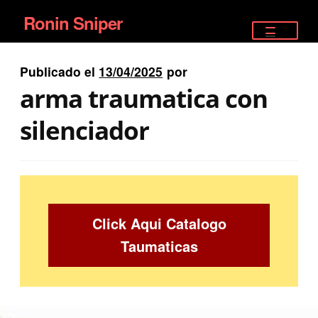
Ronin Sniper
Ir
Ir
a
al
TIENDA
la
contenido
Publicado el
13/04/2025
por
EQUIPAMIENTO ÉLITE
navegación
arma traumatica con
PISTOLAS
silenciador
RIFLES DEPORTIVOS
SATELITALES
Click Aqui Catalogo
Taumaticas