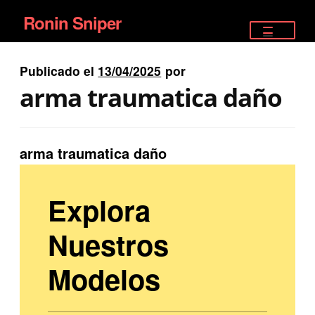
Ronin Sniper
Ir
Ir
a
al
TIENDA
la
contenido
Publicado el
13/04/2025
por
EQUIPAMIENTO ÉLITE
navegación
arma traumatica daño
PISTOLAS
RIFLES DEPORTIVOS
arma traumatica daño
SATELITALES
Explora
Nuestros
Modelos