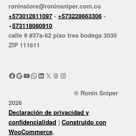
roninstore@roninsniper.com.co
+573012611097
-
+573228663306
-
+
573118080910
calle 9 #37a-62 piso tres bodega 3035
ZIP 111611
Facebook
Google
YouTube
WhatsApp
LinkedIn
X
Threads
Instagram
© Ronin Sniper
2026
Declaración de privacidad y
confidencialidad
Construido con
WooCommerce
.