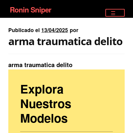
Ronin Sniper
Ir
Ir
a
al
TIENDA
la
contenido
Publicado el
13/04/2025
por
EQUIPAMIENTO ÉLITE
navegación
arma traumatica delito
PISTOLAS
RIFLES DEPORTIVOS
arma traumatica delito
SATELITALES
Explora
Nuestros
Modelos