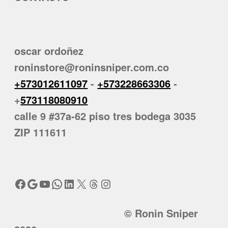
oscar ordoñez
roninstore@roninsniper.com.co
+573012611097
-
+573228663306
-
+
573118080910
calle 9 #37a-62 piso tres bodega 3035
ZIP 111611
Facebook
Google
YouTube
WhatsApp
LinkedIn
X
Threads
Instagram
© Ronin Sniper