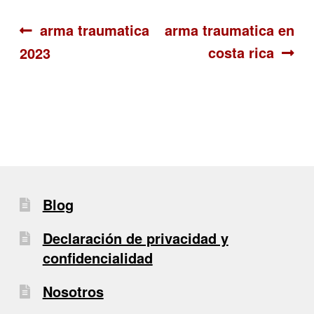
Navegación
Anterior:
Siguiente:
arma traumatica
arma traumatica en
costa rica
2023
de
entradas
Blog
Declaración de privacidad y
confidencialidad
Nosotros