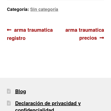
Categoría:
Sin categoría
Navegación
Anterior:
Siguiente:
arma traumatica
arma traumatica
precios
registro
de
entradas
Blog
Declaración de privacidad y
confidencialidad