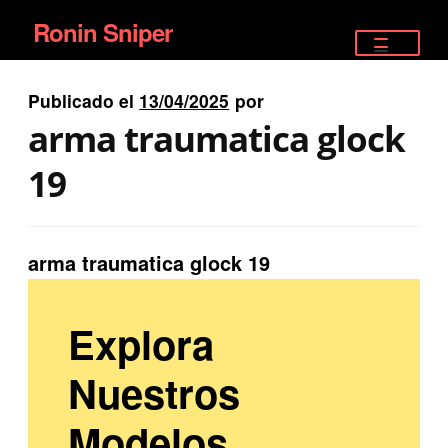
Ronin Sniper
Ir
Ir
a
al
TIENDA
la
contenido
Publicado el
13/04/2025
por
EQUIPAMIENTO ÉLITE
navegación
arma traumatica glock
PISTOLAS
19
RIFLES DEPORTIVOS
arma traumatica glock 19
SATELITALES
Explora
Nuestros
Modelos