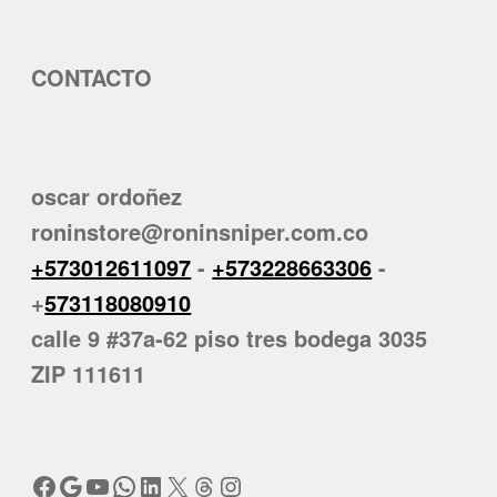
CONTACTO
oscar ordoñez
roninstore@roninsniper.com.co
+573012611097
-
+573228663306
-
+
573118080910
calle 9 #37a-62 piso tres bodega 3035
ZIP 111611
Facebook
Google
YouTube
WhatsApp
LinkedIn
X
Threads
Instagram