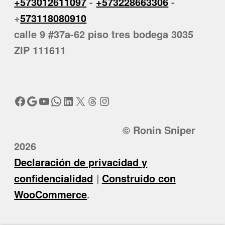
+573012611097
-
+573228663306
-
+
573118080910
calle 9 #37a-62 piso tres bodega 3035
ZIP 111611
Facebook
Google
YouTube
WhatsApp
LinkedIn
X
Threads
Instagram
© Ronin Sniper
2026
Declaración de privacidad y
confidencialidad
Construido con
WooCommerce
.