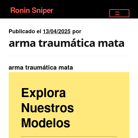
Ronin Sniper
Ir
Ir
a
al
TIENDA
la
contenido
Publicado el
13/04/2025
por
EQUIPAMIENTO ÉLITE
navegación
arma traumática mata
PISTOLAS
RIFLES DEPORTIVOS
arma traumática mata
SATELITALES
Explora
Nuestros
Modelos