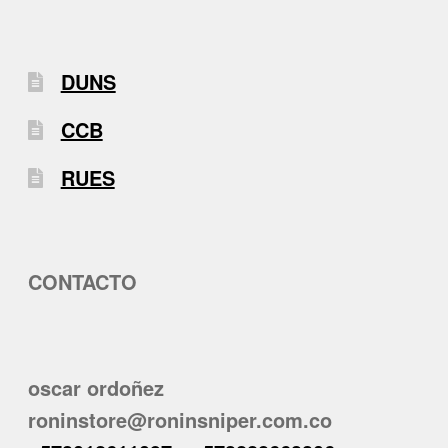
DUNS
CCB
RUES
CONTACTO
oscar ordoñez
roninstore@roninsniper.com.co