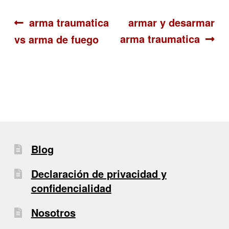
Navegación
Anterior:
Siguiente:
arma traumatica
armar y desarmar
arma traumatica
vs arma de fuego
de
entradas
Blog
Declaración de privacidad y
confidencialidad
Nosotros