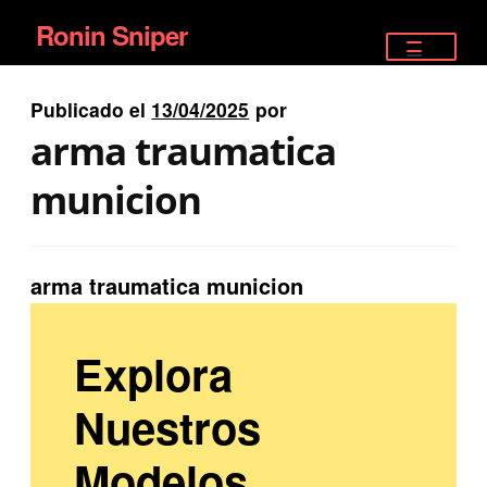
Ronin Sniper
Ir
Ir
a
al
TIENDA
la
contenido
Publicado el
13/04/2025
por
EQUIPAMIENTO ÉLITE
navegación
arma traumatica
PISTOLAS
municion
RIFLES DEPORTIVOS
arma traumatica municion
SATELITALES
Explora
Nuestros
Modelos