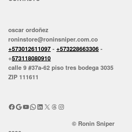
oscar ordoñez
roninstore@roninsniper.com.co
+573012611097
-
+573228663306
-
+
573118080910
calle 9 #37a-62 piso tres bodega 3035
ZIP 111611
Facebook
Google
YouTube
WhatsApp
LinkedIn
X
Threads
Instagram
© Ronin Sniper