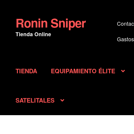
Ronin Sniper
Ir
Ir
Contac
a
al
Tienda Online
la
contenido
Gastos
navegación
TIENDA
EQUIPAMIENTO ÉLITE
SATELITALES