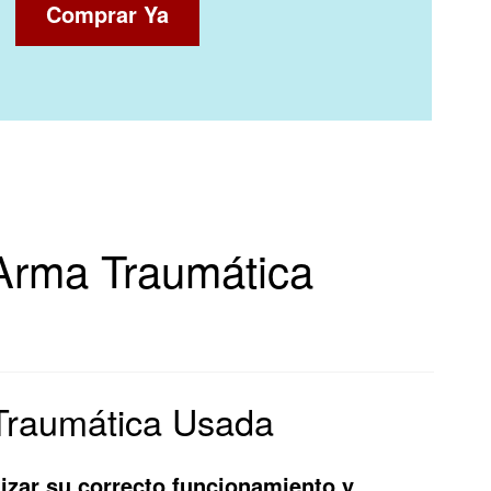
Comprar Ya
 Arma Traumática
 Traumática Usada
izar su correcto funcionamiento y