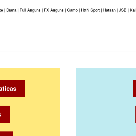
te | Diana | Full Airguns | FX Airguns | Gamo | H&N Sport | Hatsan | JSB | K
aticas
s