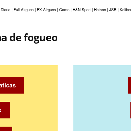
 Diana | Full Airguns | FX Airguns | Gamo | H&N Sport | Hatsan | JSB | Kalib
a de fogueo
aticas
s