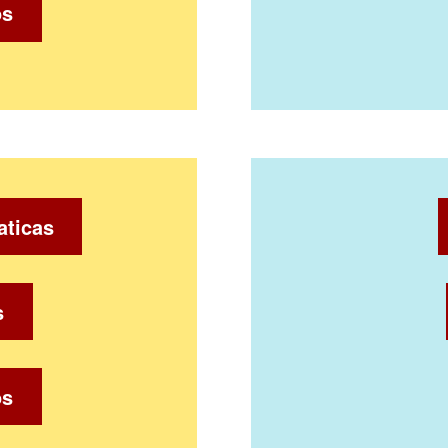
os
aticas
s
os