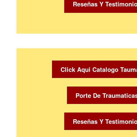
Reseñas Y Testimoni
Click Aqui Catalogo Taum
Porte De Traumatica
Reseñas Y Testimoni