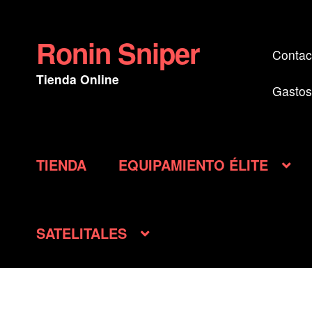
Ronin Sniper
Ir
Ir
Contac
a
al
Tienda Online
la
contenido
Gastos
navegación
TIENDA
EQUIPAMIENTO ÉLITE
SATELITALES