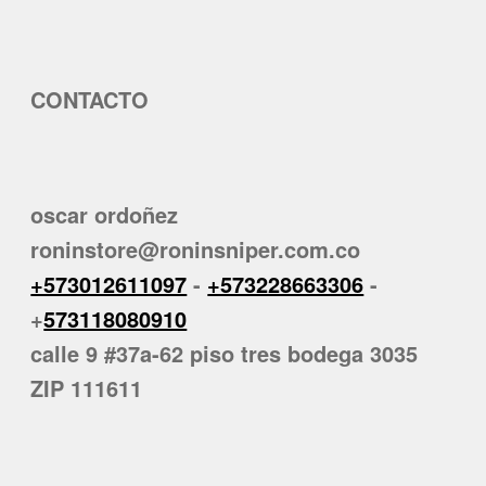
CONTACTO
oscar ordoñez
roninstore@roninsniper.com.co
+573012611097
-
+573228663306
-
+
573118080910
calle 9 #37a-62 piso tres bodega 3035
ZIP 111611