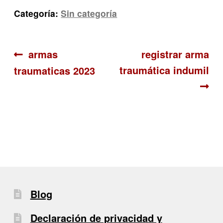
Categoría:
Sin categoría
Navegación
Anterior:
Siguiente:
armas
registrar arma
traumática indumil
traumaticas 2023
de
entradas
Blog
Declaración de privacidad y