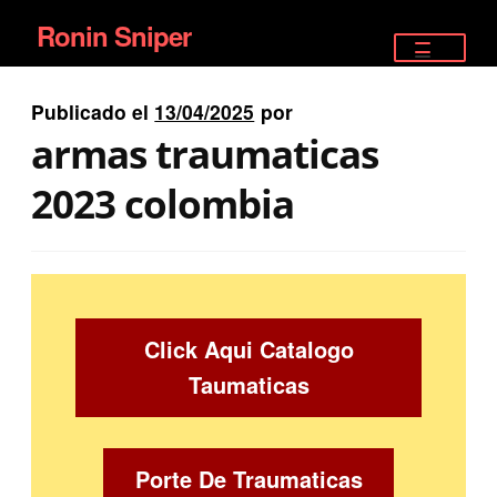
Ronin Sniper
Ir
Ir
a
al
TIENDA
la
contenido
Publicado el
13/04/2025
por
EQUIPAMIENTO ÉLITE
navegación
armas traumaticas
PISTOLAS
2023 colombia
RIFLES DEPORTIVOS
SATELITALES
Click Aqui Catalogo
Taumaticas
Porte De Traumaticas