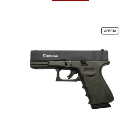
$ 1.699.999.
$ 1.350.000.
PRODUCTO
OFERTA
EN
OFERTA