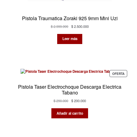
Pistola Traumatica Zoraki 925 9mm Mini Uzi
El
El
$
2.999.999
$
2.500.000
precio
precio
original
actual
Leer más
era:
es:
$ 2.999.999.
$ 2.500.000.
PRODU
OFERTA
EN
OFERTA
Pistola Taser Electrochoque Descarga Electrica
Tabano
El
El
$
290.000
$
200.000
precio
precio
original
actual
Añadir al carrito
era:
es:
$ 290.000.
$ 200.000.