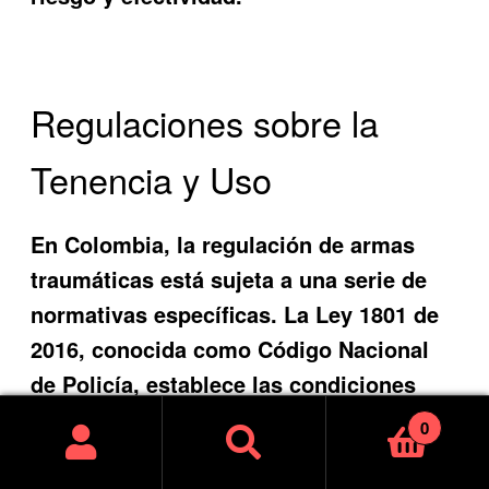
Regulaciones sobre la
Tenencia y Uso
En Colombia, la regulación de armas
traumáticas está sujeta a una serie de
normativas específicas. La Ley 1801 de
2016, conocida como Código Nacional
de Policía, establece las condiciones
bajo las cuales se permiten las armas
0
traumáticas. Es importante destacar que
Buscar
Buscar
las personas que deseen adquirir este