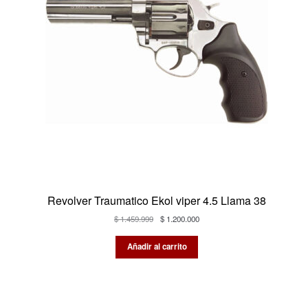
Revolver Traumatico Ekol viper 4.5 Llama 38
El
El
$
1.459.999
$
1.200.000
precio
precio
original
actual
Añadir al carrito
era:
es:
$ 1.459.999.
$ 1.200.000.