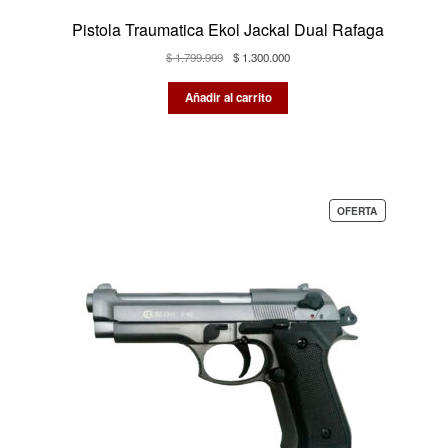
Pistola Traumatica Ekol Jackal Dual Rafaga
El
El
$
1.799.999
$
1.300.000
precio
precio
original
actual
Añadir al carrito
era:
es:
$ 1.799.999.
$ 1.300.000.
PRODUCTO
OFERTA
EN
OFERTA