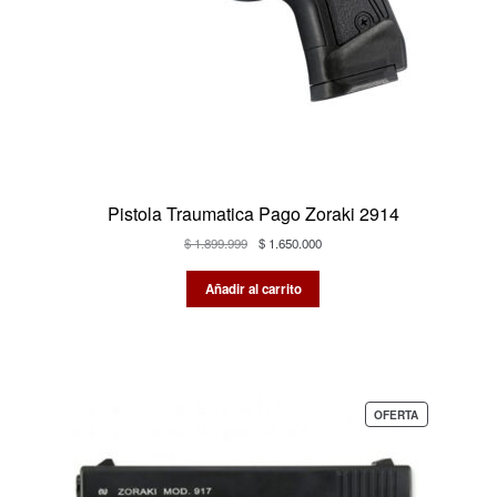
Pistola Traumatica Pago Zoraki 2914
El
El
$
1.899.999
$
1.650.000
precio
precio
original
actual
Añadir al carrito
era:
es:
$ 1.899.999.
$ 1.650.000.
PRODUCTO
OFERTA
EN
OFERTA