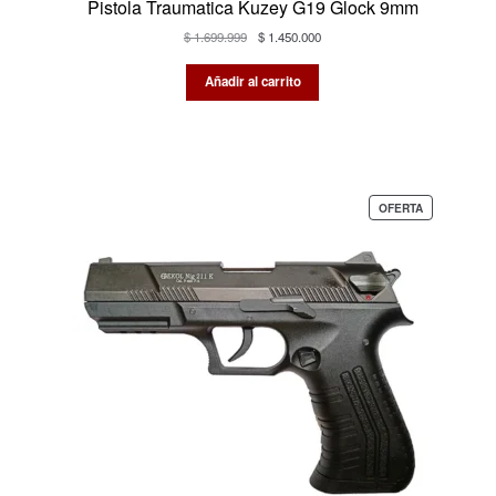
Pistola Traumatica Kuzey G19 Glock 9mm
El
El
$
1.699.999
$
1.450.000
precio
precio
original
actual
Añadir al carrito
era:
es:
$ 1.699.999.
$ 1.450.000.
PRODUCTO
OFERTA
EN
OFERTA