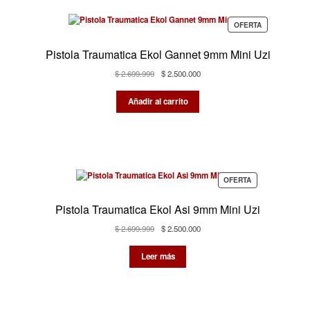
PRODUCTO
OFERTA
EN
OFERTA
Pistola Traumatica Ekol Gannet 9mm Mini Uzi
El
El
$
2.699.999
$
2.500.000
precio
precio
original
actual
Añadir al carrito
era:
es:
$ 2.699.999.
$ 2.500.000.
PRODUCTO
OFERTA
EN
OFERTA
Pistola Traumatica Ekol Asi 9mm Mini Uzi
El
El
$
2.699.999
$
2.500.000
precio
precio
original
actual
Leer más
era:
es:
$ 2.699.999.
$ 2.500.000.