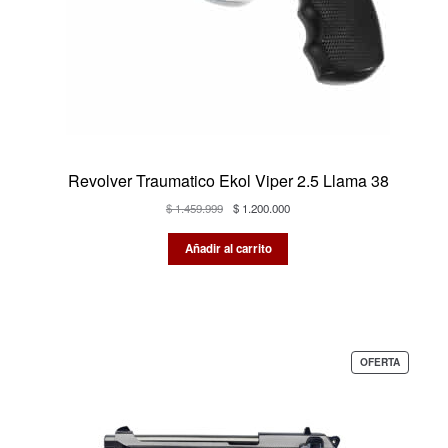
Revolver Traumatico Ekol Viper 2.5 Llama 38
El
El
$
1.459.999
$
1.200.000
precio
precio
original
actual
Añadir al carrito
era:
es:
$ 1.459.999.
$ 1.200.000.
PRODUC
OFERTA
EN
OFERTA