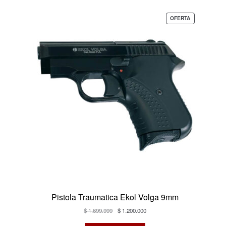
PRODUCTO
OFERTA
EN
OFERTA
Pistola Traumatica Ekol Volga 9mm
El
El
$
1.699.999
$
1.200.000
precio
precio