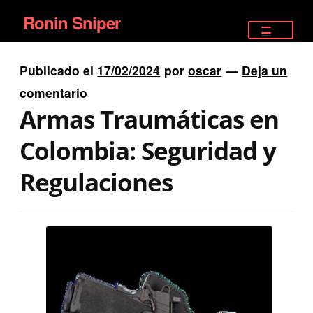
Ronin Sniper
Ir
Ir
a
al
TIENDA
la
contenido
Publicado el
17/02/2024
por
oscar
—
Deja un
EQUIPAMIENTO ÉLITE
navegación
comentario
Armas Traumáticas en
PISTOLAS
Colombia: Seguridad y
RIFLES DEPORTIVOS
Regulaciones
SATELITALES