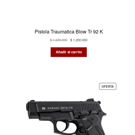
Pistola Traumatica Blow Tr 92 K
El
El
$
1.699.999
$
1.200.000
precio
precio
original
actual
Añadir al carrito
era:
es:
$ 1.699.999.
$ 1.200.000.
PRODUCTO
OFERTA
EN
OFERTA