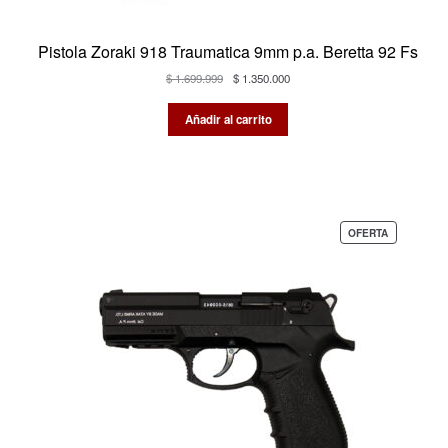
Pistola Zoraki 918 Traumatica 9mm p.a. Beretta 92 Fs
El
El
$
1.699.999
$
1.350.000
precio
precio
original
actual
Añadir al carrito
era:
es:
$ 1.699.999.
$ 1.350.000.
PRODUCTO
OFERTA
EN
OFERTA