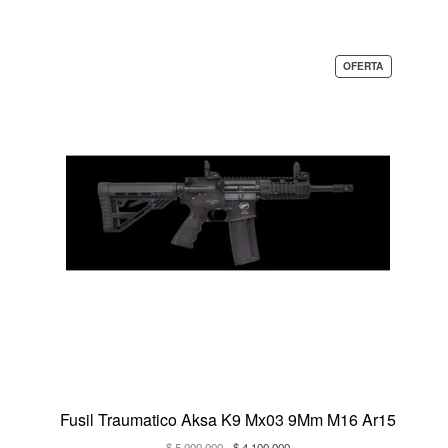
PRODUCTO
OFERTA
EN
OFERTA
Fusil Traumatico Aksa K9 Mx03 9Mm M16 Ar15
El
El
$
5.000.000
$
4.100.000