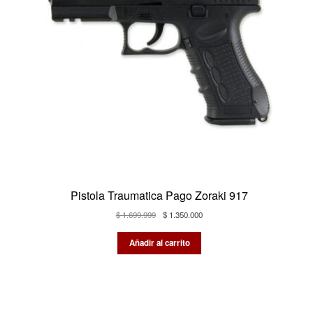
Pistola Traumatica Pago Zoraki 917
El
El
$
1.699.999
$
1.350.000
precio
precio
original
actual
Añadir al carrito
era:
es:
$ 1.699.999.
$ 1.350.000.