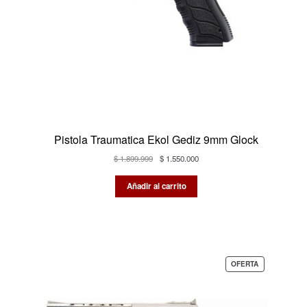
Pistola Traumatica Ekol Gediz 9mm Glock
El
El
$
1.899.999
$
1.550.000
precio
precio
original
actual
Añadir al carrito
era:
es:
$ 1.899.999.
$ 1.550.000.
PRODUCTO
OFERTA
EN
OFERTA