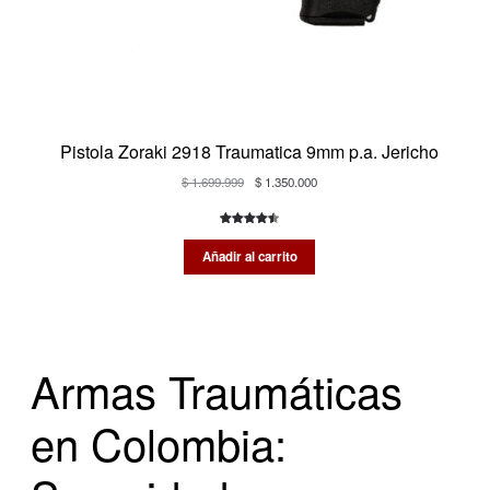
Pistola Zoraki 2918 Traumatica 9mm p.a. Jericho
El
El
$
1.699.999
$
1.350.000
precio
precio
original
actual
Valorado
2
era:
es:
con
4.50
Añadir al carrito
$ 1.699.999.
$ 1.350.000.
de 5 en
base a
valoracione
s de
clientes
Armas Traumáticas
en Colombia: