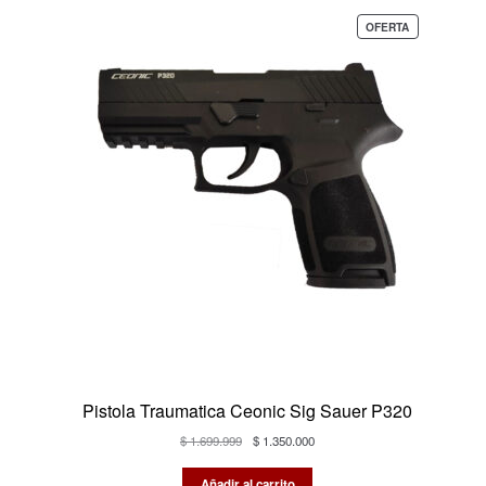
PRODUCTO
OFERTA
EN
OFERTA
Pistola Traumatica Ceonic Sig Sauer P320
El
El
$
1.699.999
$
1.350.000
precio
precio
original
actual
Añadir al carrito