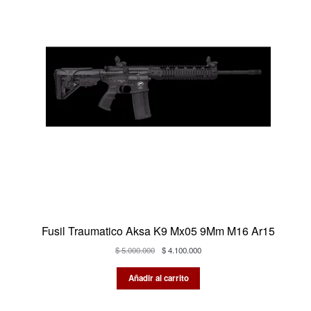
OFERTA
Fusil Traumatico Aksa K9 Mx05 9Mm M16 Ar15
El
El
$
5.000.000
$
4.100.000
precio
precio
original
actual
Añadir al carrito
era:
es:
$ 5.000.000.
$ 4.100.000.