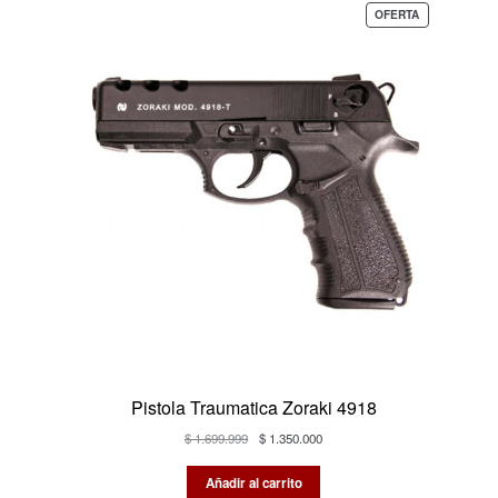
PRODUCTO
OFERTA
EN
OFERTA
Pistola Traumatica Zoraki 4918
El
El
$
1.699.999
$
1.350.000
precio
precio
original
actual
Añadir al carrito
era:
es: