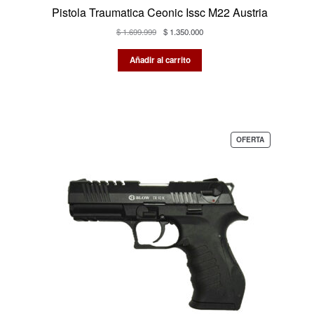
Pistola Traumatica Ceonic Issc M22 Austria
El
El
$
1.699.999
$
1.350.000
precio
precio
original
actual
Añadir al carrito
era:
es:
$ 1.699.999.
$ 1.350.000.
PRODUCTO
OFERTA
EN
OFERTA