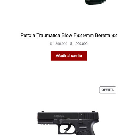
Pistola Traumatica Blow F92 9mm Beretta 92
El
El
$
1.899.999
$
1.200.000
precio
precio
original
actual
Añadir al carrito
era:
es:
$ 1.899.999.
$ 1.200.000.
PRODUCTO
OFERTA
EN
OFERTA