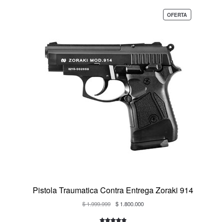
PRODUCTO
OFERTA
EN
OFERTA
Pistola Traumatica Contra Entrega Zoraki 914
El
El
$
1.999.999
$
1.800.000
precio
precio
original
actual