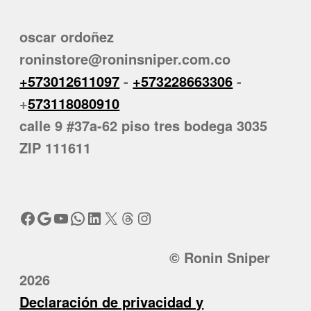
oscar ordoñez
roninstore@roninsniper.com.co
+573012611097
-
+573228663306
-
+
573118080910
calle 9 #37a-62 piso tres bodega 3035
ZIP 111611
Facebook
Google
YouTube
WhatsApp
LinkedIn
X
Threads
Instagram
© Ronin Sniper
2026
Declaración de privacidad y