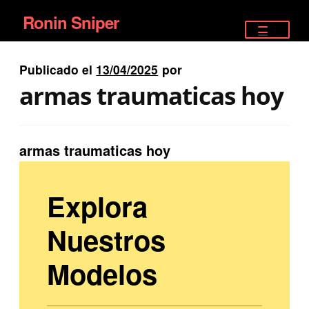
Ronin Sniper
Ir
Ir
a
al
TIENDA
la
contenido
Publicado el
13/04/2025
por
EQUIPAMIENTO ÉLITE
navegación
armas traumaticas hoy
PISTOLAS
RIFLES DEPORTIVOS
armas traumaticas hoy
SATELITALES
Explora
Nuestros
Modelos