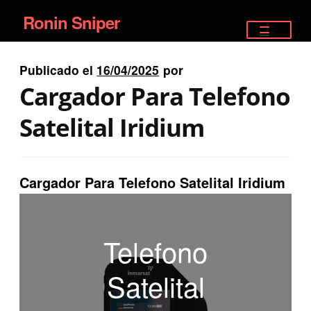
Ronin Sniper
Ir
Ir
a
al
TIENDA
la
contenido
Publicado el
16/04/2025
por
EQUIPAMIENTO ÉLITE
navegación
Cargador Para Telefono
PISTOLAS
Satelital Iridium
RIFLES DEPORTIVOS
Cargador Para Telefono Satelital Iridium
SATELITALES
Telefono
Satelital