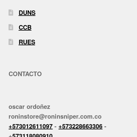
DUNS
CCB
RUES
CONTACTO
oscar ordoñez
roninstore@roninsniper.com.co
+573012611097
-
+573228663306
-
+
573118080910