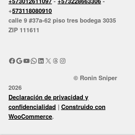
+573012611097
-
+573228663306
-
+
573118080910
calle 9 #37a-62 piso tres bodega 3035
ZIP 111611
Facebook
Google
YouTube
WhatsApp
LinkedIn
X
Threads
Instagram
© Ronin Sniper
2026
Declaración de privacidad y
confidencialidad
Construido con
WooCommerce
.