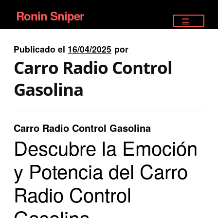
Ronin Sniper
Ir
Ir
a
al
TIENDA
la
contenido
Publicado el
16/04/2025
por
EQUIPAMIENTO ÉLITE
navegación
Carro Radio Control
PISTOLAS
Gasolina
RIFLES DEPORTIVOS
Carro Radio Control Gasolina
SATELITALES
Descubre la Emoción
y Potencia del Carro
Radio Control
Gasolina