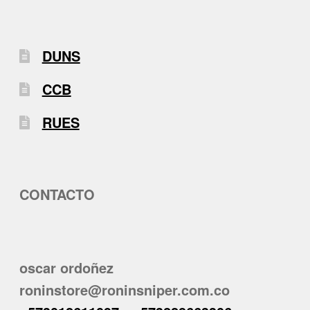
DUNS
CCB
RUES
CONTACTO
oscar ordoñez
roninstore@roninsniper.com.co