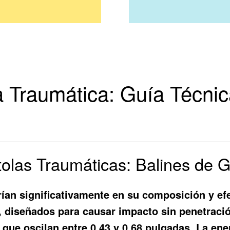
a Traumática: Guía Técni
tolas Traumáticas: Balines de 
arían significativamente en su composición y e
 diseñados para causar impacto sin penetració
 que oscilan entre 0.43 y 0.68 pulgadas. La ene