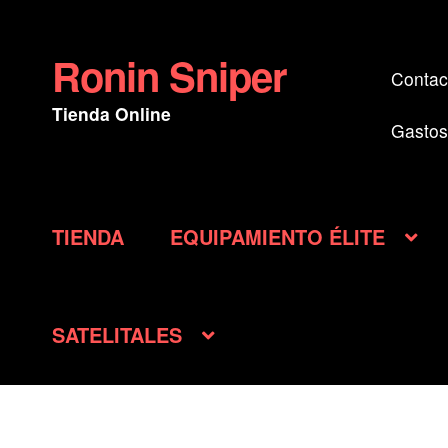
Ronin Sniper
Ir
Ir
Contac
a
al
Tienda Online
la
contenido
Gastos
navegación
TIENDA
EQUIPAMIENTO ÉLITE
SATELITALES