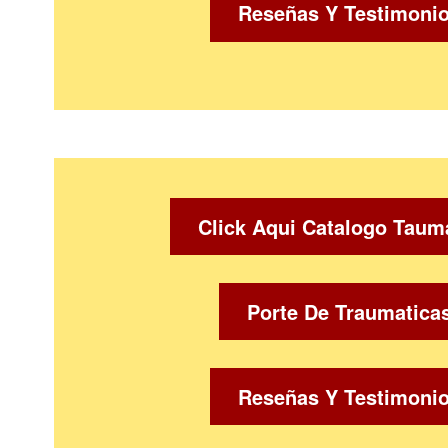
Reseñas Y Testimoni
Click Aqui Catalogo Taum
Porte De Traumatica
Reseñas Y Testimoni