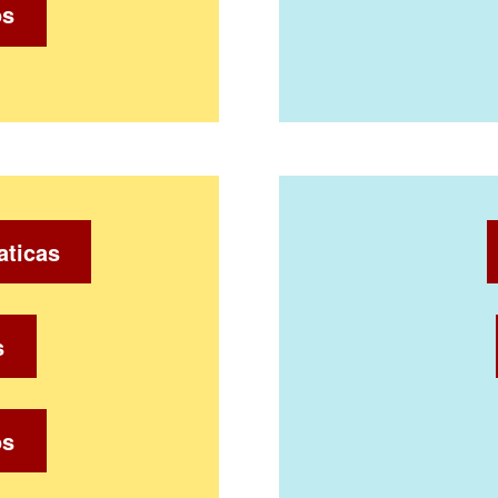
os
aticas
s
os