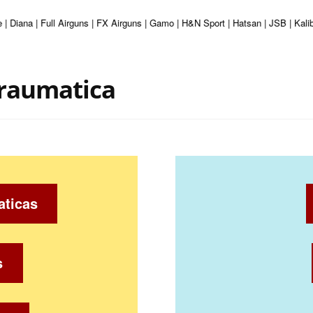
 | Diana | Full Airguns | FX Airguns | Gamo | H&N Sport | Hatsan | JSB | Kal
traumatica
aticas
s