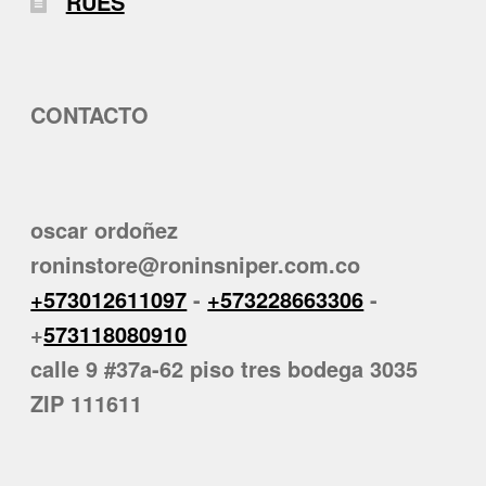
RUES
CONTACTO
oscar ordoñez
roninstore@roninsniper.com.co
+573012611097
-
+573228663306
-
+
573118080910
calle 9 #37a-62 piso tres bodega 3035
ZIP 111611