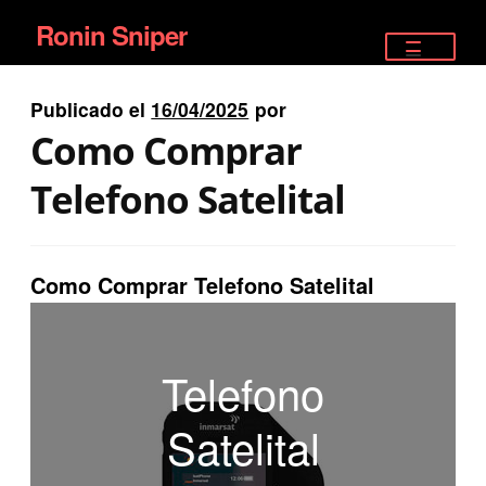
Ronin Sniper
Ir
Ir
a
al
TIENDA
la
contenido
Publicado el
16/04/2025
por
EQUIPAMIENTO ÉLITE
navegación
Como Comprar
PISTOLAS
Telefono Satelital
RIFLES DEPORTIVOS
Como Comprar Telefono Satelital
SATELITALES
Telefono
Satelital