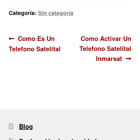
Categoría:
Sin categoría
Navegación
Anterior:
Siguiente:
Como Es Un
Como Activar Un
Telefono Satelital
Telefono Satelital
de
Inmarsat
entradas
Blog