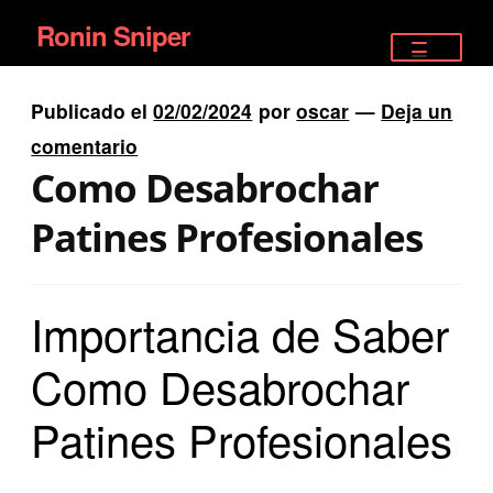
Ronin Sniper
Ir
Ir
a
al
TIENDA
la
contenido
Publicado el
02/02/2024
por
oscar
—
Deja un
EQUIPAMIENTO ÉLITE
navegación
comentario
Como Desabrochar
PISTOLAS
Patines Profesionales
RIFLES DEPORTIVOS
SATELITALES
Importancia de Saber
Como Desabrochar
Patines Profesionales