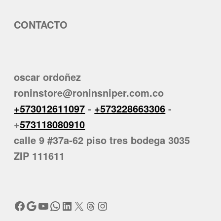
CONTACTO
oscar ordoñez
roninstore@roninsniper.com.co
+573012611097
-
+573228663306
-
+
573118080910
calle 9 #37a-62 piso tres bodega 3035
ZIP 111611
Facebook
Google
YouTube
WhatsApp
LinkedIn
X
Threads
Instagram