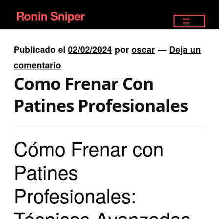
Ronin Sniper
Ir
Ir
a
al
TIENDA
la
contenido
Publicado el
02/02/2024
por
oscar
—
Deja un
EQUIPAMIENTO ÉLITE
navegación
comentario
Como Frenar Con
PISTOLAS
Patines Profesionales
RIFLES DEPORTIVOS
SATELITALES
Cómo Frenar con
Patines
Profesionales:
Técnicas Avanzadas