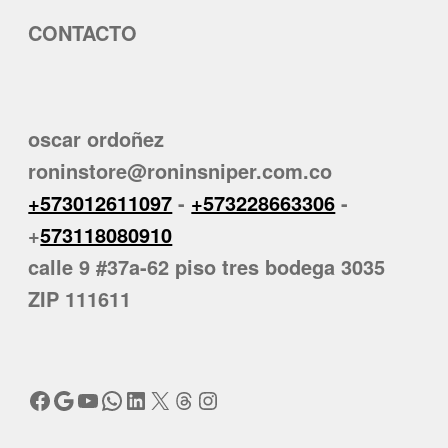
CONTACTO
oscar ordoñez
roninstore@roninsniper.com.co
+573012611097
-
+573228663306
-
+
573118080910
calle 9 #37a-62 piso tres bodega 3035
ZIP 111611
Facebook
Google
YouTube
WhatsApp
LinkedIn
X
Threads
Instagram