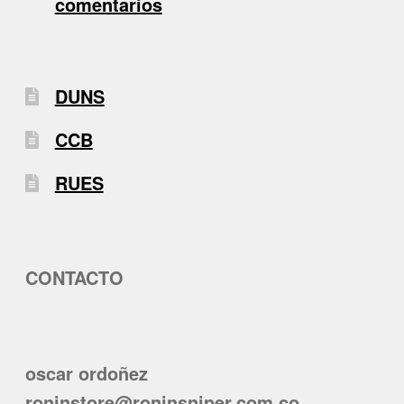
comentarios
DUNS
CCB
RUES
CONTACTO
oscar ordoñez
roninstore@roninsniper.com.co