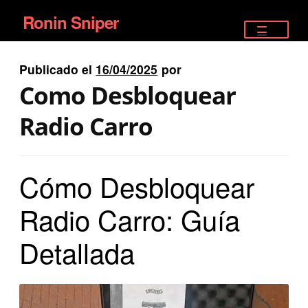
Ronin Sniper
Ir
Ir
a
al
TIENDA
la
contenido
Publicado el
16/04/2025
por
EQUIPAMIENTO ÉLITE
navegación
Como Desbloquear
PISTOLAS
Radio Carro
RIFLES DEPORTIVOS
Cómo Desbloquear
SATELITALES
Radio Carro: Guía
Detallada