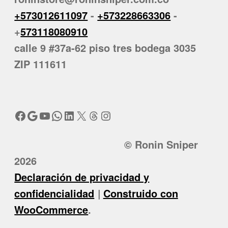
+573012611097
-
+573228663306
-
+
573118080910
calle 9 #37a-62 piso tres bodega 3035
ZIP 111611
Facebook
Google
YouTube
WhatsApp
LinkedIn
X
Threads
Instagram
© Ronin Sniper
2026
Declaración de privacidad y
confidencialidad
Construido con
WooCommerce
.