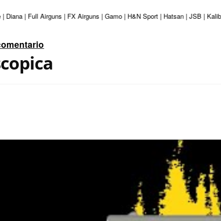
iana | Full Airguns | FX Airguns | Gamo | H&N Sport | Hatsan | JSB | Kaliber
comentario
copica