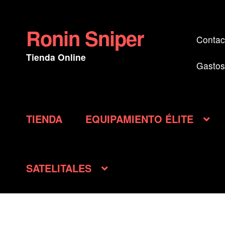
Ronin Sniper
Ir
Ir
Contac
a
al
Tienda Online
la
contenido
Gastos
navegación
TIENDA
EQUIPAMIENTO ÉLITE
SATELITALES