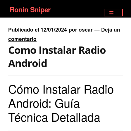
Ronin Sniper
Ir
Ir
a
al
TIENDA
la
contenido
Publicado el
12/01/2024
por
oscar
—
Deja un
EQUIPAMIENTO ÉLITE
navegación
comentario
Como Instalar Radio
PISTOLAS
Android
RIFLES DEPORTIVOS
SATELITALES
Cómo Instalar Radio
Android: Guía
Técnica Detallada