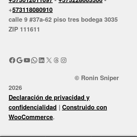
+
573118080910
calle 9 #37a-62 piso tres bodega 3035
ZIP 111611
Facebook
Google
YouTube
WhatsApp
LinkedIn
X
Threads
Instagram
© Ronin Sniper
2026
Declaración de privacidad y
confidencialidad
Construido con
WooCommerce
.