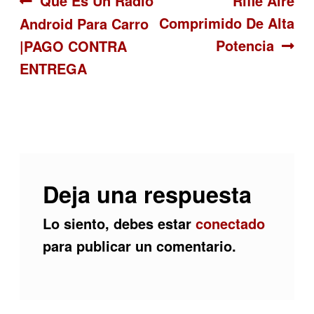
Navegación
Que Es Un Radio
Rifle Aire
Comprimido De Alta
Android Para Carro
de
Potencia
|PAGO CONTRA
entradas
ENTREGA
Deja una respuesta
Lo siento, debes estar
conectado
para publicar un comentario.