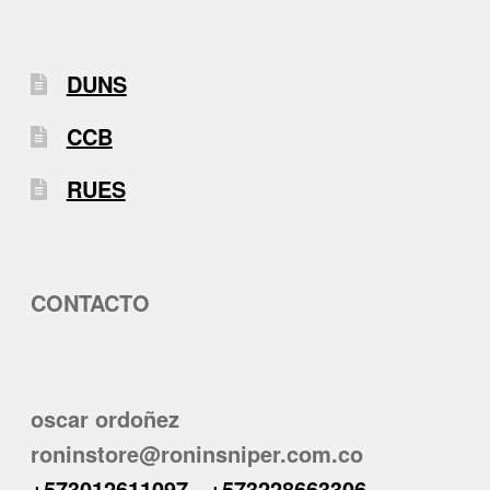
DUNS
CCB
RUES
CONTACTO
oscar ordoñez
roninstore@roninsniper.com.co
+573012611097
-
+573228663306
-