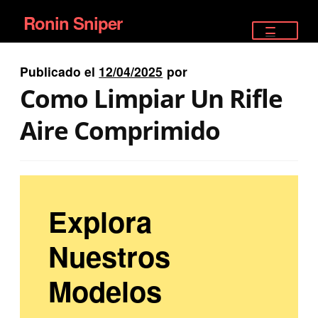
Ronin Sniper
Ir
Ir
a
al
TIENDA
la
contenido
Publicado el
12/04/2025
por
EQUIPAMIENTO ÉLITE
navegación
Como Limpiar Un Rifle
PISTOLAS
Aire Comprimido
RIFLES DEPORTIVOS
SATELITALES
Explora
Nuestros
Modelos