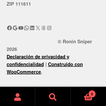
ZIP 111611
Facebook
Google
YouTube
WhatsApp
LinkedIn
X
Threads
Instagram
© Ronin Sniper
2026
Declaración de privacidad y
confidencialidad
Construido con
WooCommerce
.
0
Buscar
Buscar