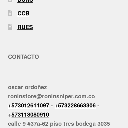
CCB
RUES
CONTACTO
oscar ordoñez
roninstore@roninsniper.com.co
+573012611097
-
+573228663306
-
+
573118080910
calle 9 #37a-62 piso tres bodega 3035