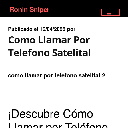
Ronin Sniper
Ir
Ir
a
al
TIENDA
la
contenido
Publicado el
16/04/2025
por
EQUIPAMIENTO ÉLITE
navegación
Como Llamar Por
PISTOLAS
Telefono Satelital
RIFLES DEPORTIVOS
como llamar por telefono satelital 2
SATELITALES
¡Descubre Cómo
Llamar por Teléfono