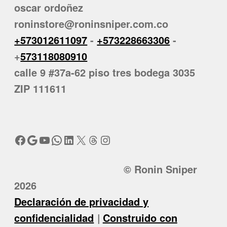
oscar ordoñez
roninstore@roninsniper.com.co
+573012611097
-
+573228663306
-
+
573118080910
calle 9 #37a-62 piso tres bodega 3035
ZIP 111611
Facebook
Google
YouTube
WhatsApp
LinkedIn
X
Threads
Instagram
© Ronin Sniper
2026
Declaración de privacidad y
confidencialidad
Construido con