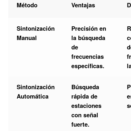
Método
Ventajas
D
Sintonización
Precisión en
R
Manual
la búsqueda
c
de
d
frecuencias
f
específicas.
l
Sintonización
Búsqueda
P
Automática
rápida de
e
estaciones
s
con señal
fuerte.