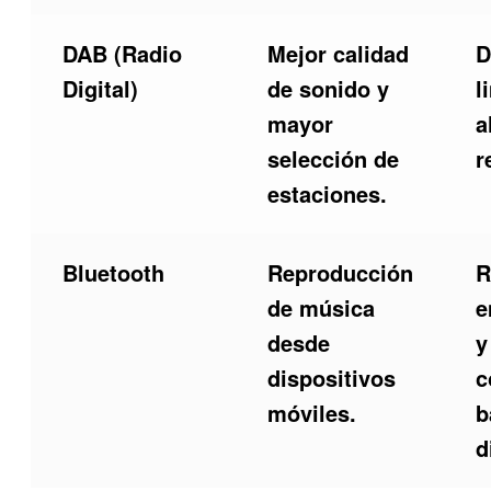
DAB (Radio
Mejor calidad
D
Digital)
de sonido y
l
mayor
a
selección de
r
estaciones.
Bluetooth
Reproducción
R
de música
e
desde
y
dispositivos
c
móviles.
b
d