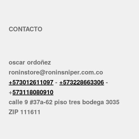
CONTACTO
oscar ordoñez
roninstore@roninsniper.com.co
+573012611097
-
+573228663306
-
+
573118080910
calle 9 #37a-62 piso tres bodega 3035
ZIP 111611