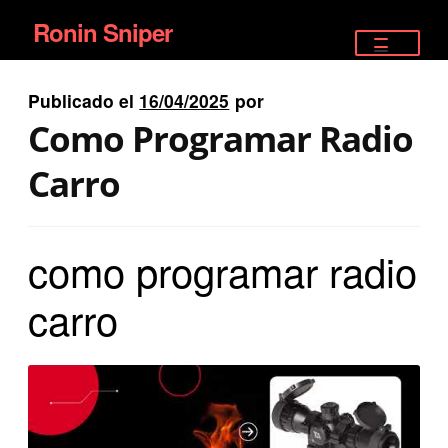
Ronin Sniper
Ir
Ir
a
al
TIENDA
la
contenido
Publicado el
16/04/2025
por
EQUIPAMIENTO ÉLITE
navegación
Como Programar Radio
PISTOLAS
Carro
RIFLES DEPORTIVOS
como programar radio
SATELITALES
carro