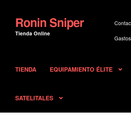
Ronin Sniper
Ir
Ir
Contac
a
al
Tienda Online
la
contenido
Gastos
navegación
TIENDA
EQUIPAMIENTO ÉLITE
SATELITALES