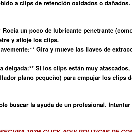
bido a clips de retención oxidados o dañados. 
** Rocía un poco de lubricante penetrante (como
e y afloje los clips.
uavemente:** Gira y mueve las llaves de extrac
ca delgada:** Si los clips están muy atascados
lador plano pequeño) para empujar los clips d
le buscar la ayuda de un profesional. Intentar 
SEGURA 19/05
CLICK AQUI POLITICAS DE C