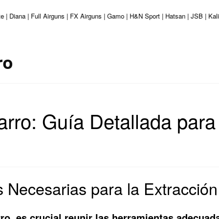
te | Diana | Full Airguns | FX Airguns | Gamo | H&N Sport | Hatsan | JSB | K
ro
arro: Guía Detallada par
 Necesarias para la Extracción
carro, es crucial reunir las herramientas adecu