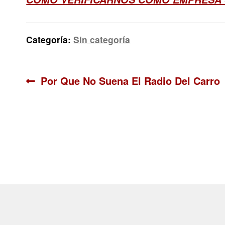
Categoría:
Sin categoría
Navegación
Anterior:
Por Que No Suena El Radio Del Carro
de
entradas