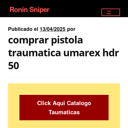
Ronin Sniper
Ir
Ir
a
al
TIENDA
la
contenido
Publicado el
13/04/2025
por
EQUIPAMIENTO ÉLITE
navegación
comprar pistola
PISTOLAS
traumatica umarex hdr
RIFLES DEPORTIVOS
50
SATELITALES
Click Aqui Catalogo
Taumaticas