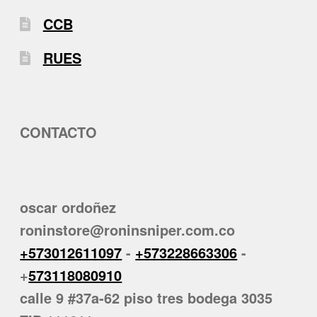
CCB
RUES
CONTACTO
oscar ordoñez
roninstore@roninsniper.com.co
+573012611097
-
+573228663306
-
+
573118080910
calle 9 #37a-62 piso tres bodega 3035